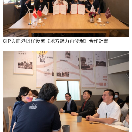
CIP與鹿港囝仔簽署《地方魅力再發現》合作計畫