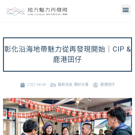
彰化沿海地帶魅力從再發現開始｜CIP &
鹿港囝仔
2022-06-09
最新消息
,
關於計畫
鹿港囝仔