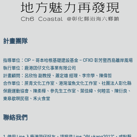
計畫團隊
指導單位：
CIP – 哥本哈根基礎建設基金 – CFXD 彰芳暨西島離岸風場
執行單位：
鹿港囝仔文化事業有限公司
計畫顧問：呂欣怡 副教授、蕭定雄 經理、
李宗學
、陳偉哲
合作單位：
蔗青文化工作室
、
港灣溜魚文化工作室
、
社團法人彰化縣
保鹿運動協會
、陳柔樺、
參先生工作室
、
葉佳緯
、何睦芸、陳衍良、
東皋歇暝民宿
、
禾火食堂
聯絡我們
1. 使用 Line 入鹿港囝仔好友，請搜尋 Line: “@Lukang2012″，或點擊