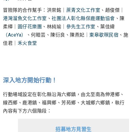
冒險隊的合作幫手：洪崇銘｜
蔗青文化工作室
、趙俊傑｜
港灣溜魚文化工作室
、
社團法人彰化縣保鹿運動協會
、陳
柔樺｜
圓仔花樂團
、林純瑜｜
參先生工作室
、葉佳緯
（AceYa）
、何睦芸、陳衍良、陳燕妃｜
東皋歇暝民宿
、施
佳君｜
禾火食堂
深入地方開始行動！
行動場域設定在彰化縣沿海六鄉鎮，由北至南為伸港鄉、
線西鄉、鹿港鎮、福興鄉、芳苑鄉、大城鄉六鄉鎮，執行
內容有下方六個階段：
招募地方見習生