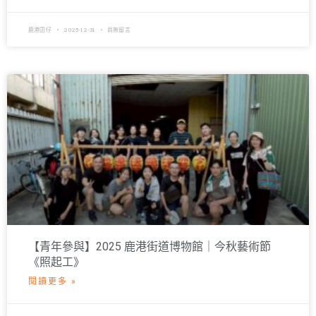
鹿港囝仔
2025-12-31
尚無留言
【青年參與】2025 鹿港街道博物館｜今秋藝術節
《照起工》
閱讀更多 »